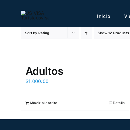
Skip
to
Inicio
Vi
content
Sort by
Rating
Show
12 Products
Adultos
$
1,000.00
Añadir al carrito
Details