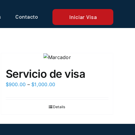
s
Contacto
Iniciar Visa
Servicio de visa
Price
$
900.00
–
$
1,000.00
range:
$900.00
Details
through
$1,000.00